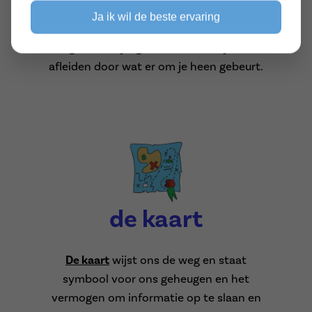
door te zetten en een opdracht af te
Ja ik wil de beste ervaring
werken voordat je aan iets nieuws
begint. Je blijft gefocust en laat je niet
afleiden door wat er om je heen gebeurt.
de kaart
De kaart
wijst ons de weg en staat
symbool voor ons geheugen en het
vermogen om informatie op te slaan en