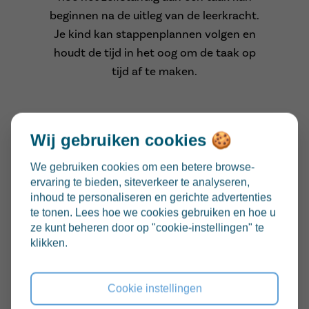
beginnen na de uitleg van de leerkracht.
Je kind kan stappenplannen volgen en
houdt de tijd in het oog om de taak op
tijd af te maken.
Wij gebruiken cookies 🍪
We gebruiken cookies om een betere browse-
ervaring te bieden, siteverkeer te analyseren,
inhoud te personaliseren en gerichte advertenties
te tonen. Lees hoe we cookies gebruiken en hoe u
de motor
ze kunt beheren door op "cookie-instellingen" te
klikken.
De motor
van onze boot zorgt ervoor
dat we blijven doorgaan, ook bij taken
Cookie instellingen
die we minder leuk vinden. Je leert om