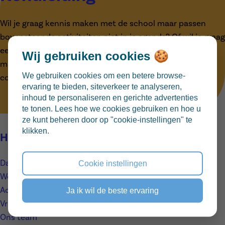
met OCMW
Wil je graag kennis maken met de school maar passen
bovenstaande activiteiten niet in je agenda? Of wil je graag
een persoonlijke rondleiding inplannen om kennis te
Wij gebruiken cookies 🍪
maken met de school? Dat kan! Je neemt hiervoor best
We gebruiken cookies om een betere browse-
contact met ons op.
ervaring te bieden, siteverkeer te analyseren,
inhoud te personaliseren en gerichte advertenties
Contacteer ons
te tonen. Lees hoe we cookies gebruiken en hoe u
ze kunt beheren door op "cookie-instellingen" te
klikken.
Handige links
Dagindeling
Cookie instellingen
Weekmenu
Activiteiten
Ja ik wil de beste ervaring
Vrije dagen
Ons team