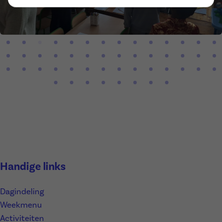
Handige links
Dagindeling
Weekmenu
Activiteiten